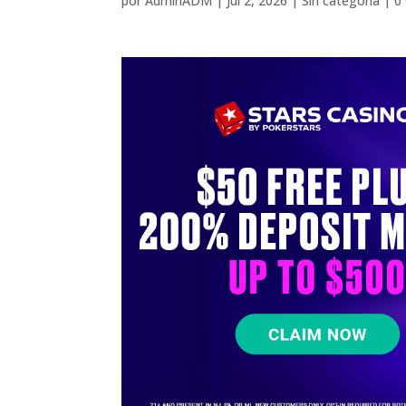
por
AdminADM
|
Jul 2, 2026
|
Sin categoría
|
0