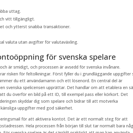
nabba uttag.
 vitt tillgängligt.
rhet och ytterst snabba transaktioner.
kal valuta utan avgifter för valutaväxling.
ntoöppning för svenska spelare
och är smidigt, och processen är avsedd för svenska invånare.
r risken för feltolkningar. Först fyller du i grundläggande uppgifte
ämmer du ett användarnamn och ett lösenord. En central del är
 den svenska spelicensen upprättar. Det handlar om att etablera en s
tt du överför en bild på ett ID, till exempel pass eller körkort. Det
deringen skyddar dig som spelare och bidrar till att motverka
 känsliga uppgifter med god säkerhet.
ieringsmail för att aktivera kontot. Det är ett normalt steg för att
postadressen. Hela processen från början till slut tar normalt bara nå
o. För svenska spelare är det särskilt praktiskt att man kan använda