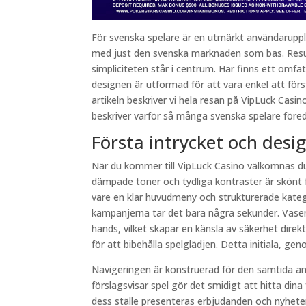
För svenska spelare är en utmärkt användarupplev
med just den svenska marknaden som bas. Resul
simpliciteten står i centrum. Här finns ett omfa
designen är utformad för att vara enkel att förs
artikeln beskriver vi hela resan på VipLuck Casin
beskriver varför så många svenska spelare föred
Första intrycket och desi
När du kommer till VipLuck Casino välkomnas du
dämpade toner och tydliga kontraster är skönt f
vare en klar huvudmeny och strukturerade kategor
kampanjerna tar det bara några sekunder. Väsent
hands, vilket skapar en känsla av säkerhet direk
för att bibehålla spelglädjen. Detta initiala, g
Navigeringen är konstruerad för den samtida anv
förslagsvisar spel gör det smidigt att hitta dina
dess ställe presenteras erbjudanden och nyheter