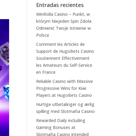
Entradas recientes
WinRolla Casino – Punkt, w
którym Niejeden Spin Zdoła
Odmienić Twoje Istnienie w
Polsce
Comment les Articles de
Support de HugoBets Casino
Soutiennent Effectivement
les Amateurs du Self-Service
en France
Reliable Casino with Massive
Progressive Wins for Kiwi
Players at HugoBets Casino
Hurtige utbetalinger og ærlig
spilling med Slotmafia Casino
Rewarded Daily including
Gaming Bonuses at
Slotmafia Casino intended