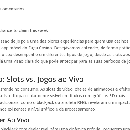
 Comentarios
sessão de jogo é uma das piores experiências para quem usa casinos
 a app móvel do Fugu Casino. Desejávamos entender, de forma prátic
 o seu desempenho em diferentes tipos de jogo, desde as slots ao
á uma visão clara do que pode antecipar para as suas períodos de 
: Slots vs. Jogos ao Vivo
 grande no consumo. As slots de vídeo, cheias de animações e efeit
 Isto foi particularmente visível em títulos com gráficos 3D mais
radicionais, como o blackjack ou a roleta RNG, revelaram um impact
nos exigentes a nível gráfico e de processamento.
er Ao Vivo
o blackjack com dealer real, têm uma dinâmica própria. Requerem um