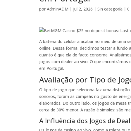
por
AdminADM
|
Jul 2, 2026
|
Sin categoría
|
0
A bateria do celular a acabar no meio de uma 
online. Dessa forma, decidimos testar a fundo
quanto é que ela de facto consome. Analisámos
jogos com dealer ao vivo. O que encontrámos d
em Portugal.
Avaliação por Tipo de Jogo
O tipo de jogo que seleciona faz uma distinção
sonoros, foram as campeãs no gasto de energia.
elaborados. Do outro lado, os jogos de mesa t
cerca de 30% menor. A razão é simples: são me
A Influência dos Jogos de Deal
Os jogos de casino ao vivo, como a roleta ou 