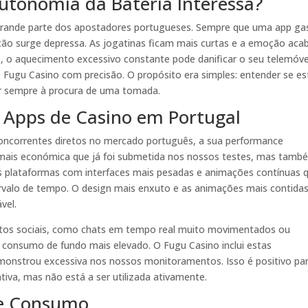
Autonomia da Bateria Interessa?
rande parte dos apostadores portugueses. Sempre que uma app ga
ção surge depressa. As jogatinas ficam mais curtas e a emoção aca
, o aquecimento excessivo constante pode danificar o seu telemóve
 Fugu Casino com precisão. O propósito era simples: entender se es
tar sempre à procura de uma tomada.
Apps de Casino em Portugal
ncorrentes diretos no mercado português, a sua performance
 mais económica que já foi submetida nos nossos testes, mas tamb
s plataformas com interfaces mais pesadas e animações contínuas 
valo de tempo. O design mais enxuto e as animações mais contida
vel.
etos sociais, como chats em tempo real muito movimentados ou
 consumo de fundo mais elevado. O Fugu Casino inclui estas
emonstrou excessiva nos nossos monitoramentos. Isso é positivo pa
iva, mas não está a ser utilizada ativamente.
de Consumo