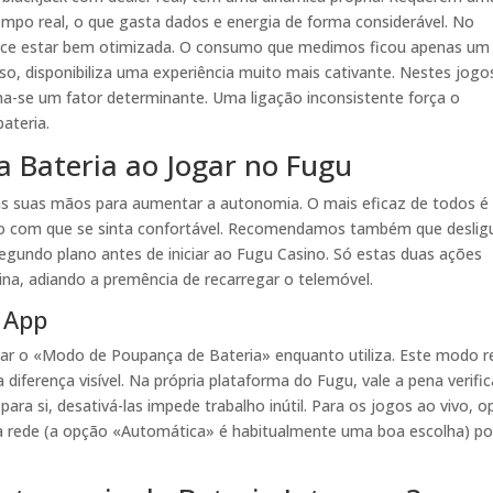
empo real, o que gasta dados e energia de forma considerável. No
ece estar bem otimizada. O consumo que medimos ficou apenas um
so, disponibiliza uma experiência muito mais cativante. Nestes jogo
rma-se um fator determinante. Uma ligação inconsistente força o
ateria.
a Bateria ao Jogar no Fugu
s suas mãos para aumentar a autonomia. O mais eficaz de todos é
nimo com que se sinta confortável. Recomendamos também que deslig
egundo plano antes de iniciar ao Fugu Casino. Só estas duas ações
na, adiando a premência de recarregar o telemóvel.
a App
var o «Modo de Poupança de Bateria» enquanto utiliza. Este modo 
ferença visível. Na própria plataforma do Fugu, vale a pena verific
ara si, desativá-las impede trabalho inútil. Para os jogos ao vivo, o
a rede (a opção «Automática» é habitualmente uma boa escolha) p