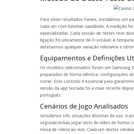
Para obter resultados fiáveis, instalámos um 
cada um com baterias saudáveis. A medição foi
especializadas. Cada sessão de testes teve dur
ligação foi unicamente Wi-Fi estável. A temperat
detetarmos qualquer variação relevante e obte
Equipamentos e Definições Ut
Os modelos selecionados foram um Samsung Ga
preparados de forma idêntica: configurações de
correr. Este controlo é essencial para garant
versão da app testada foi a mais recente disponí
português.
Cenários de Jogo Analisados
Simulámos três situações distintas de uso. A pr
segunda incluiu jogar slots de vídeo de forma
mesa de roleta ao vivo. Cada um destes cenári