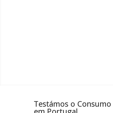
Testámos o Consumo d
em Portugal