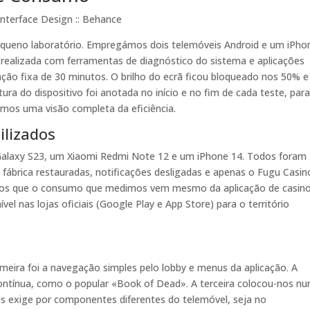
pequeno laboratório. Empregámos dois telemóveis Android e um iPho
 realizada com ferramentas de diagnóstico do sistema e aplicações
ação fixa de 30 minutos. O brilho do ecrã ficou bloqueado nos 50% e
ura do dispositivo foi anotada no início e no fim de cada teste, par
rmos uma visão completa da eficiência.
ilizados
laxy S23, um Xiaomi Redmi Note 12 e um iPhone 14. Todos foram
 fábrica restauradas, notificações desligadas e apenas o Fugu Casin
irmos que o consumo que medimos vem mesmo da aplicação de casino
vel nas lojas oficiais (Google Play e App Store) para o território
imeira foi a navegação simples pelo lobby e menus da aplicação. A
 contínua, como o popular «Book of Dead». A terceira colocou-nos n
os exige por componentes diferentes do telemóvel, seja no