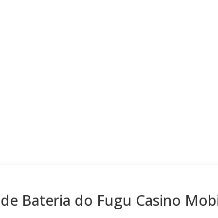
e Bateria do Fugu Casino Mobi