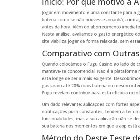
Início: Por que motivo a 
Jogar em movimento é uma constante para a g
bateria como se não houvesse amanhã, a irrita
antes da hora. Além do aborrecimento imediato
Nesta análise, avaliamos o gasto energético do
site viabiliza jogar de forma relaxada, sem es
Comparativo com Outras 
Quando colocámos o Fugu Casino ao lado de co
manteve-se concorrencial. Não é a plataforma
está longe de ser a mais exigente. Descobrimo
gastaram até 20% mais bateria no mesmo inter
Fugu revelam contribuir para esta eficácia razoá
Um dado relevante: aplicações com fortes asp
notificações push constantes, tendem a ter um
funcionalidades, mas a sua aplicação não se d
sua bateria nos momentos em que a app está at
Método do Deste Teste 