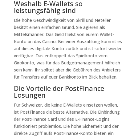
Weshalb E-Wallets so
leistungsfähig sind
Die hohe Geschwindigkeit von Skrill und Neteller
besitzt einen einfachen Grund. Sie agieren als
Mittelsmänner. Das Geld fließt von eurem Wallet-
Konto an das Casino. Bei einer Auszahlung kommt es
auf dieses digitale Konto zurück und ist sofort wieder
verfügbar. Das entkoppelt das Spielkonto vom
Girokonto, was für das Budgetmanagement hilfreich
sein kann. Ihr solltet aber die Gebühren des Anbieters
für Transfers auf euer Bankkonto im Blick behalten.
Die Vorteile der PostFinance-
Lösungen
Für Schweizer, die keine E-Wallets einsetzen wollen,
ist PostFinance die beste Alternative. Die Einbindung
der PostFinance Card und des E-Finance-Logins
funktioniert problemlos. Die hohe Sicherheit und der
direkte Zugriff aufs PostFinance-Konto bieten ein