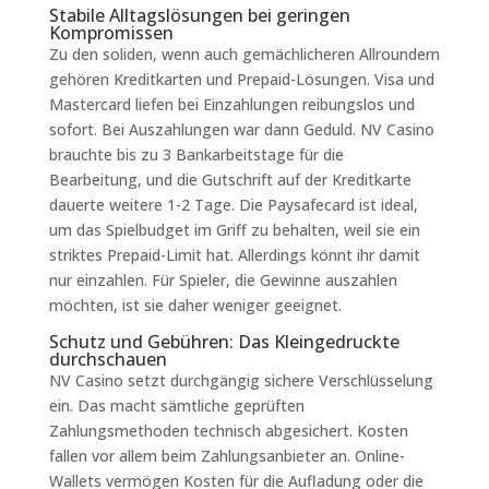
Stabile Alltagslösungen bei geringen
Kompromissen
Zu den soliden, wenn auch gemächlicheren Allroundern
gehören Kreditkarten und Prepaid-Lösungen. Visa und
Mastercard liefen bei Einzahlungen reibungslos und
sofort. Bei Auszahlungen war dann Geduld. NV Casino
brauchte bis zu 3 Bankarbeitstage für die
Bearbeitung, und die Gutschrift auf der Kreditkarte
dauerte weitere 1-2 Tage. Die Paysafecard ist ideal,
um das Spielbudget im Griff zu behalten, weil sie ein
striktes Prepaid-Limit hat. Allerdings könnt ihr damit
nur einzahlen. Für Spieler, die Gewinne auszahlen
möchten, ist sie daher weniger geeignet.
Schutz und Gebühren: Das Kleingedruckte
durchschauen
NV Casino setzt durchgängig sichere Verschlüsselung
ein. Das macht sämtliche geprüften
Zahlungsmethoden technisch abgesichert. Kosten
fallen vor allem beim Zahlungsanbieter an. Online-
Wallets vermögen Kosten für die Aufladung oder die