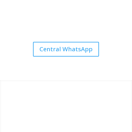
Central WhatsApp