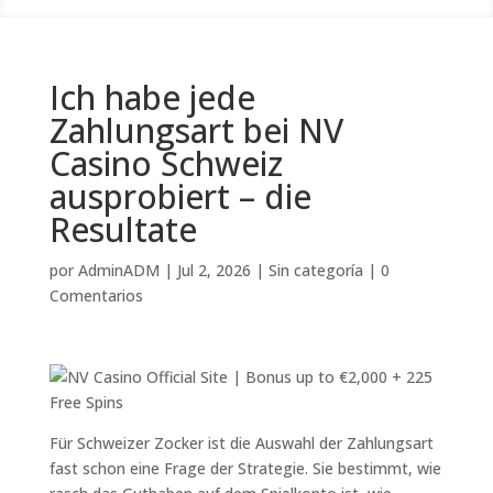
Ich habe jede
Zahlungsart bei NV
Casino Schweiz
ausprobiert – die
Resultate
por
AdminADM
|
Jul 2, 2026
|
Sin categoría
|
0
Comentarios
Für Schweizer Zocker ist die Auswahl der Zahlungsart
fast schon eine Frage der Strategie. Sie bestimmt, wie