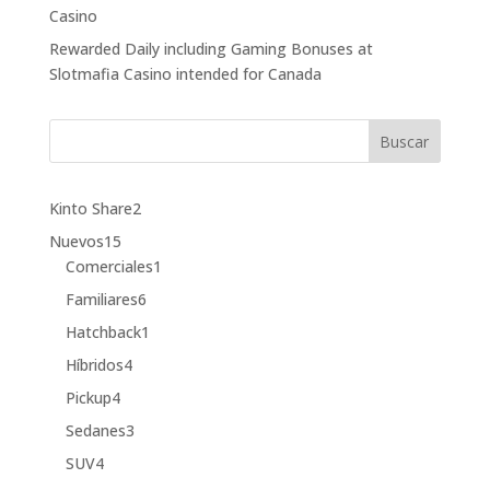
Casino
Rewarded Daily including Gaming Bonuses at
Slotmafia Casino intended for Canada
2
Kinto Share
2
productos
15
Nuevos
15
productos
1
Comerciales
1
producto
6
Familiares
6
productos
1
Hatchback
1
producto
4
Híbridos
4
productos
4
Pickup
4
productos
3
Sedanes
3
productos
4
SUV
4
productos