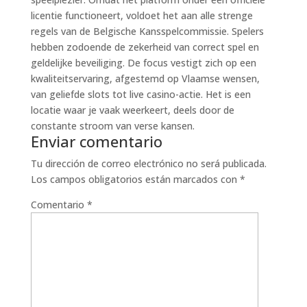
licentie functioneert, voldoet het aan alle strenge
regels van de Belgische Kansspelcommissie. Spelers
hebben zodoende de zekerheid van correct spel en
geldelijke beveiliging. De focus vestigt zich op een
kwaliteitservaring, afgestemd op Vlaamse wensen,
van geliefde slots tot live casino-actie. Het is een
locatie waar je vaak weerkeert, deels door de
constante stroom van verse kansen.
Enviar comentario
Tu dirección de correo electrónico no será publicada.
Los campos obligatorios están marcados con
*
Comentario
*