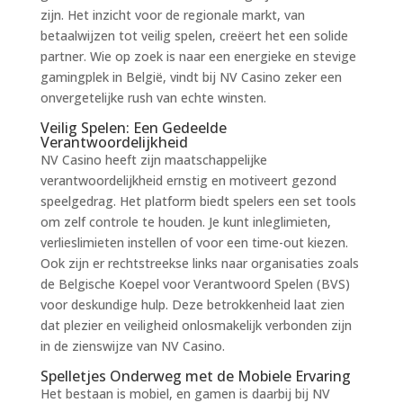
zijn. Het inzicht voor de regionale markt, van
betaalwijzen tot veilig spelen, creëert het een solide
partner. Wie op zoek is naar een energieke en stevige
gamingplek in België, vindt bij NV Casino zeker een
onvergetelijke rush van echte winsten.
Veilig Spelen: Een Gedeelde
Verantwoordelijkheid
NV Casino heeft zijn maatschappelijke
verantwoordelijkheid ernstig en motiveert gezond
speelgedrag. Het platform biedt spelers een set tools
om zelf controle te houden. Je kunt inleglimieten,
verlieslimieten instellen of voor een time-out kiezen.
Ook zijn er rechtstreekse links naar organisaties zoals
de Belgische Koepel voor Verantwoord Spelen (BVS)
voor deskundige hulp. Deze betrokkenheid laat zien
dat plezier en veiligheid onlosmakelijk verbonden zijn
in de zienswijze van NV Casino.
Spelletjes Onderweg met de Mobiele Ervaring
Het bestaan is mobiel, en gamen is daarbij bij NV