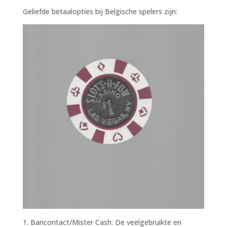
Geliefde betaalopties bij Belgische spelers zijn:
Bancontact/Mister Cash: De veelgebruikte en