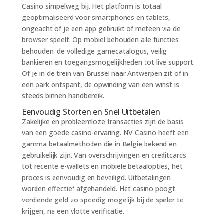
Casino simpelweg bij. Het platform is totaal
geoptimaliseerd voor smartphones en tablets,
ongeacht of je een app gebruikt of meteen via de
browser speelt. Op mobiel behouden alle functies
behouden: de volledige gamecatalogus, veilig
bankieren en toegangsmogelijkheden tot live support.
Of je in de trein van Brussel naar Antwerpen zit of in
een park ontspant, de opwinding van een winst is
steeds binnen handbereik.
Eenvoudig Storten en Snel Uitbetalen
Zakelijke en probleemloze transacties zijn de basis
van een goede casino-ervaring. NV Casino heeft een
gamma betaalmethoden die in België bekend en
gebruikelijk zijn. Van overschrijvingen en creditcards
tot recente e-wallets en mobiele betaalopties, het
proces is eenvoudig en beveiligd. Uitbetalingen
worden effectief afgehandeld. Het casino poogt
verdiende geld zo spoedig mogelijk bij de speler te
krijgen, na een vlotte verificatie.