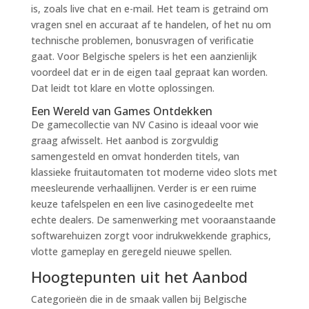
is, zoals live chat en e-mail. Het team is getraind om
vragen snel en accuraat af te handelen, of het nu om
technische problemen, bonusvragen of verificatie
gaat. Voor Belgische spelers is het een aanzienlijk
voordeel dat er in de eigen taal gepraat kan worden.
Dat leidt tot klare en vlotte oplossingen.
Een Wereld van Games Ontdekken
De gamecollectie van NV Casino is ideaal voor wie
graag afwisselt. Het aanbod is zorgvuldig
samengesteld en omvat honderden titels, van
klassieke fruitautomaten tot moderne video slots met
meesleurende verhaallijnen. Verder is er een ruime
keuze tafelspelen en een live casinogedeelte met
echte dealers. De samenwerking met vooraanstaande
softwarehuizen zorgt voor indrukwekkende graphics,
vlotte gameplay en geregeld nieuwe spellen.
Hoogtepunten uit het Aanbod
Categorieën die in de smaak vallen bij Belgische