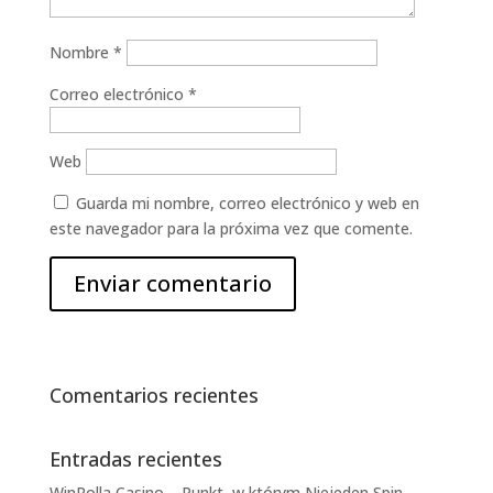
Nombre
*
Correo electrónico
*
Web
Guarda mi nombre, correo electrónico y web en
este navegador para la próxima vez que comente.
Comentarios recientes
Entradas recientes
WinRolla Casino – Punkt, w którym Niejeden Spin