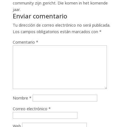
community zijn gericht. Die komen in het komende
jaar.
Enviar comentario
Tu dirección de correo electrónico no será publicada.
Los campos obligatorios están marcados con
*
Comentario
*
Nombre
*
Correo electrónico
*
Web