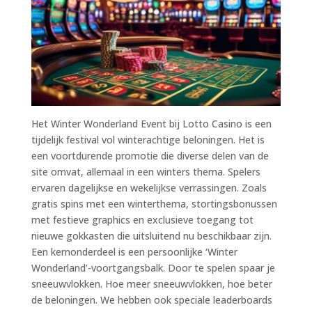
Het Winter Wonderland Event bij Lotto Casino is een
tijdelijk festival vol winterachtige beloningen. Het is
een voortdurende promotie die diverse delen van de
site omvat, allemaal in een winters thema. Spelers
ervaren dagelijkse en wekelijkse verrassingen. Zoals
gratis spins met een winterthema, stortingsbonussen
met festieve graphics en exclusieve toegang tot
nieuwe gokkasten die uitsluitend nu beschikbaar zijn.
Een kernonderdeel is een persoonlijke ‘Winter
Wonderland’-voortgangsbalk. Door te spelen spaar je
sneeuwvlokken. Hoe meer sneeuwvlokken, hoe beter
de beloningen. We hebben ook speciale leaderboards