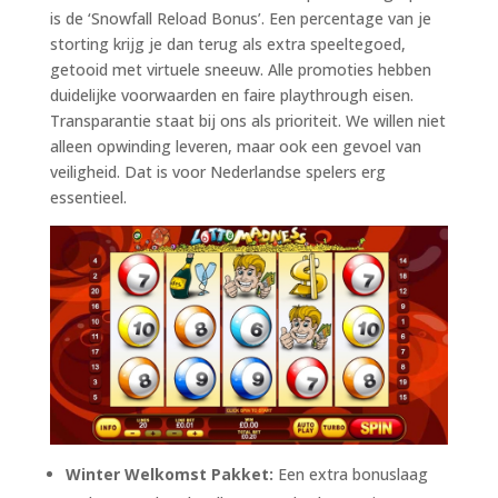
is de ‘Snowfall Reload Bonus’. Een percentage van je
storting krijg je dan terug als extra speeltegoed,
getooid met virtuele sneeuw. Alle promoties hebben
duidelijke voorwaarden en faire playthrough eisen.
Transparantie staat bij ons als prioriteit. We willen niet
alleen opwinding leveren, maar ook een gevoel van
veiligheid. Dat is voor Nederlandse spelers erg
essentieel.
Winter Welkomst Pakket:
Een extra bonuslaag