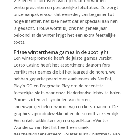
VIP-leden te uitrusten van op maat ontworpen
winterpresenten en persoonlijke felicitaties. Zo zorgt
onze aanpak ervoor dat eenieder, van beginner tot
hoge inzetter, het idee heeft dat er speciaal aan hen
is gedacht. Trouw wordt bij ons het gehele jaar
beloond. In de winter krijgt het een extra feestelijke
toets.
Frisse winterthema games in de spotlight
Een winterpromotie heeft de juiste games vereist.
Lotto Casino heeft het assortiment daarom fors
verrijkt met games die bij het jaargetijde horen. We
hebben geparticipeerd met aanbieders als NetEnt,
Play’n GO en Pragmatic Play om de recentste
feestelijke slots naar onze Nederlandse lobby te halen.
Games zitten vol symbolen van herten,
sneeuwprojectielen, warme wijn en kerstmannen. De
graphics zijn indrukwekkend en de soundtracks vrolijk.
Een enkele uitblinkers zijn nu speelklaar. «Winter
Wonders» van NetEnt heeft een uniek
geschenkdozensysteem. «Sugar Rush Christmas» van