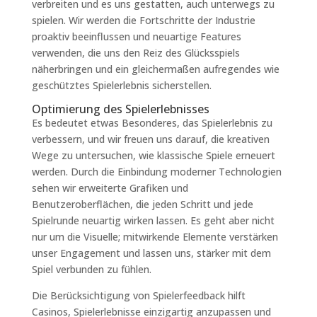
verbreiten und es uns gestatten, auch unterwegs zu
spielen. Wir werden die Fortschritte der Industrie
proaktiv beeinflussen und neuartige Features
verwenden, die uns den Reiz des Glücksspiels
näherbringen und ein gleichermaßen aufregendes wie
geschütztes Spielerlebnis sicherstellen.
Optimierung des Spielerlebnisses
Es bedeutet etwas Besonderes, das Spielerlebnis zu
verbessern, und wir freuen uns darauf, die kreativen
Wege zu untersuchen, wie klassische Spiele erneuert
werden. Durch die Einbindung moderner Technologien
sehen wir erweiterte Grafiken und
Benutzeroberflächen, die jeden Schritt und jede
Spielrunde neuartig wirken lassen. Es geht aber nicht
nur um die Visuelle; mitwirkende Elemente verstärken
unser Engagement und lassen uns, stärker mit dem
Spiel verbunden zu fühlen.
Die Berücksichtigung von Spielerfeedback hilft
Casinos, Spielerlebnisse einzigartig anzupassen und