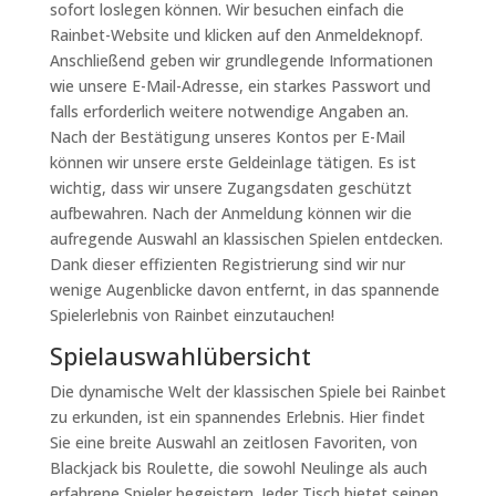
sofort loslegen können. Wir besuchen einfach die
Rainbet-Website und klicken auf den Anmeldeknopf.
Anschließend geben wir grundlegende Informationen
wie unsere E-Mail-Adresse, ein starkes Passwort und
falls erforderlich weitere notwendige Angaben an.
Nach der Bestätigung unseres Kontos per E-Mail
können wir unsere erste Geldeinlage tätigen. Es ist
wichtig, dass wir unsere Zugangsdaten geschützt
aufbewahren. Nach der Anmeldung können wir die
aufregende Auswahl an klassischen Spielen entdecken.
Dank dieser effizienten Registrierung sind wir nur
wenige Augenblicke davon entfernt, in das spannende
Spielerlebnis von Rainbet einzutauchen!
Spielauswahlübersicht
Die dynamische Welt der klassischen Spiele bei Rainbet
zu erkunden, ist ein spannendes Erlebnis. Hier findet
Sie eine breite Auswahl an zeitlosen Favoriten, von
Blackjack bis Roulette, die sowohl Neulinge als auch
erfahrene Spieler begeistern. Jeder Tisch bietet seinen