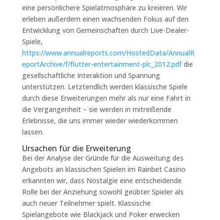
eine persönlichere Spielatmosphäre zu kreieren. Wir
erleben außerdem einen wachsenden Fokus auf den
Entwicklung von Gemeinschaften durch Live-Dealer-
Spiele,
https://www.annualreports.com/HostedData/AnnualR
eportArchive/f/flutter-entertainment-plc_2012.pdf
die
gesellschaftliche Interaktion und Spannung
unterstützen. Letztendlich werden klassische Spiele
durch diese Erweiterungen mehr als nur eine Fahrt in
die Vergangenheit – sie werden in mitreißende
Erlebnisse, die uns immer wieder wiederkommen
lassen.
Ursachen für die Erweiterung
Bei der Analyse der Gründe für die Ausweitung des
Angebots an klassischen Spielen im Rainbet Casino
erkannten wir, dass Nostalgie eine entscheidende
Rolle bei der Anziehung sowohl geübter Spieler als
auch neuer Teilnehmer spielt. Klassische
Spielangebote wie Blackjack und Poker erwecken