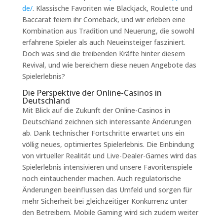
de/
. Klassische Favoriten wie Blackjack, Roulette und
Baccarat feiern ihr Comeback, und wir erleben eine
Kombination aus Tradition und Neuerung, die sowohl
erfahrene Spieler als auch Neueinsteiger fasziniert.
Doch was sind die treibenden Kräfte hinter diesem
Revival, und wie bereichern diese neuen Angebote das
Spielerlebnis?
Die Perspektive der Online-Casinos in
Deutschland
Mit Blick auf die Zukunft der Online-Casinos in
Deutschland zeichnen sich interessante Änderungen
ab. Dank technischer Fortschritte erwartet uns ein
völlig neues, optimiertes Spielerlebnis. Die Einbindung
von virtueller Realität und Live-Dealer-Games wird das
Spielerlebnis intensivieren und unsere Favoritenspiele
noch eintauchender machen. Auch regulatorische
Änderungen beeinflussen das Umfeld und sorgen für
mehr Sicherheit bei gleichzeitiger Konkurrenz unter
den Betreibern. Mobile Gaming wird sich zudem weiter