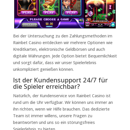
Bei der Untersuchung zu den Zahlungsmethoden im
Rainbet Casino entdecken wir mehrere Optionen wie
Kreditkarten, elektronische Geldbörsen und auch
digitale Währungen. Jede Option bietet Bequemlichkeit
und sorgt dafür, dass wir unser Spielerlebnis
unkompliziert genießen können.
Ist der Kundensupport 24/7 für
die Spieler erreichbar?
Natürlich, der Kundenservice von Rainbet Casino ist
rund um die Uhr verfügbar. Wir können uns immer an
ihn richten, wenn wir Hilfe brauchen. Das dedizierte
Team ist immer willens, unsere Fragen zu
beantworten und uns so ein störungsfreies
Spielerlebnis zu bieten.