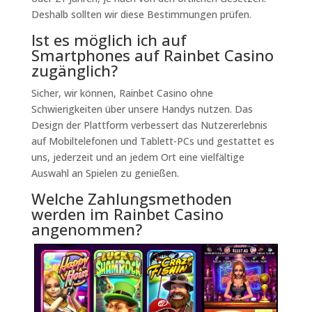
Deshalb sollten wir diese Bestimmungen prüfen.
Ist es möglich ich auf
Smartphones auf Rainbet Casino
zugänglich?
Sicher, wir können, Rainbet Casino ohne
Schwierigkeiten über unsere Handys nutzen. Das
Design der Plattform verbessert das Nutzererlebnis
auf Mobiltelefonen und Tablett-PCs und gestattet es
uns, jederzeit und an jedem Ort eine vielfältige
Auswahl an Spielen zu genießen.
Welche Zahlungsmethoden
werden im Rainbet Casino
angenommen?