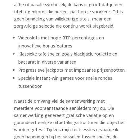
actie of basale symboliek, de kans is groot dat je een
titel tegenkomt die perfect past op je voorkeur. Dit is
geen bundeling van willekeurige titels, maar een
zorgvuldige selectie die continu wordt uitgebreid.
Videoslots met hoge RTP-percentages en
innovatieve bonusfeatures
Klassieke tafelspelen zoals blackjack, roulette en
baccarat in diverse varianten
Progressieve jackpots met imposante prijzenpotten
Speciale instant-win games voor snelle rondes
tussendoor
Naast de omvang viel de samenwerking met
meerdere vooraanstaande aanbieders mij op. Die
samenwerking genereert grafische variatie op en
garandeert eerlijke uitbetalingsstructuren die objectief
worden getest. Tijdens mijn testsessies ervaarde ik
geen haperingen bij het wisselen tussen spellen; de