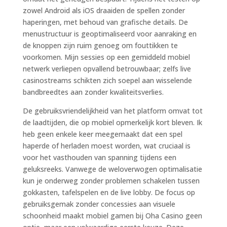
zowel Android als iOS draaiden de spellen zonder
haperingen, met behoud van grafische details. De
menustructuur is geoptimaliseerd voor aanraking en
de knoppen zijn ruim genoeg om fouttikken te
voorkomen. Mijn sessies op een gemiddeld mobiel
netwerk verliepen opvallend betrouwbaar; zelfs live
casinostreams schikten zich soepel aan wisselende
bandbreedtes aan zonder kwaliteitsverlies.
De gebruiksvriendelijkheid van het platform omvat tot
de laadtijden, die op mobiel opmerkelijk kort bleven. Ik
heb geen enkele keer meegemaakt dat een spel
haperde of herladen moest worden, wat cruciaal is
voor het vasthouden van spanning tijdens een
geluksreeks. Vanwege de weloverwogen optimalisatie
kun je onderweg zonder problemen schakelen tussen
gokkasten, tafelspelen en de live lobby. De focus op
gebruiksgemak zonder concessies aan visuele
schoonheid maakt mobiel gamen bij Oha Casino geen