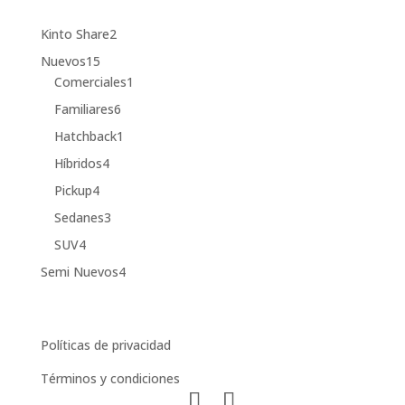
2
Kinto Share
2
productos
15
Nuevos
15
productos
1
Comerciales
1
producto
6
Familiares
6
productos
1
Hatchback
1
producto
4
Híbridos
4
productos
4
Pickup
4
productos
3
Sedanes
3
productos
4
SUV
4
productos
4
Semi Nuevos
4
productos
Políticas de privacidad
Términos y condiciones