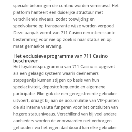
speciale beloningen die continu worden vernieuwd. Het
platform hanteert een duidelijke structuur met
verschillende niveaus, zodat toewijding en
speelvolume op transparante wijze worden vergoed.
Deze aanpak vormt van 711 Casino een interessante
bestemming voor wie op zoek is naar status en op
maat gemaakte ervaring.
Het exclusieve programma van 711 Casino
beschreven
Het loyaliteitsprogramma van 711 Casino is opgezet
als een gelaagd systeem waarin deelnemers
stapsgewijs kunnen stijgen op basis van hun
speelactiviteit, depositofrequentie en algemene
participatie. Elke gok die een geregistreerde gebruiker
uitvoert, draagt bij aan de accumulatie van VIP-punten
die als interne valuta fungeren voor het ontsluiten van
hogere statusniveaus. Verschillend van bij veel andere
aanbieders worden de voorwaarden niet verborgen
gehouden; via het eigen dashboard kan elke gebruiker