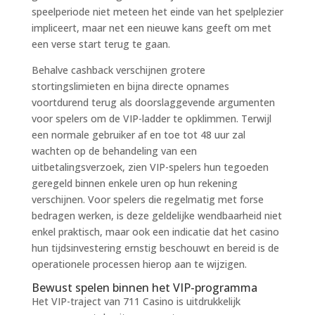
speelperiode niet meteen het einde van het spelplezier
impliceert, maar net een nieuwe kans geeft om met
een verse start terug te gaan.
Behalve cashback verschijnen grotere
stortingslimieten en bijna directe opnames
voortdurend terug als doorslaggevende argumenten
voor spelers om de VIP-ladder te opklimmen. Terwijl
een normale gebruiker af en toe tot 48 uur zal
wachten op de behandeling van een
uitbetalingsverzoek, zien VIP-spelers hun tegoeden
geregeld binnen enkele uren op hun rekening
verschijnen. Voor spelers die regelmatig met forse
bedragen werken, is deze geldelijke wendbaarheid niet
enkel praktisch, maar ook een indicatie dat het casino
hun tijdsinvestering ernstig beschouwt en bereid is de
operationele processen hierop aan te wijzigen.
Bewust spelen binnen het VIP-programma
Het VIP-traject van 711 Casino is uitdrukkelijk