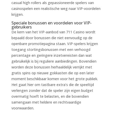
casual high rollers als gepassioneerde spelers van
casinospelen een realistische weg naar VIP-voordelen
krijgen.
Speciale bonussen en voordelen voor VIP-
gebruikers
De kern van het VIP-aanbod van 711 Casino wordt
bepaald door bonussen die niet eenvoudig op de
openbare promotiepagina staan. VIP-spelers krijgen
toegang stortingsbonussen met een verhoogd
percentage en geringere inzetvereisten dan wat
gebruikelijk is bij reguliere aanbiedingen. Bovendien
worden deze bonussen herhaaldelijk verrijkt met
gratis spins op nieuwe gokkasten die op een later
moment beschikbaar komen voor het grote publiek.
Het gaat hier om tastbare extra’s die de speeltijd
verlengen zonder dat de speler zijn eigen budget
overmatig hoeft te belasten, en die bovendien
samengaan met heldere en rechtvaardige
voorwaarden.