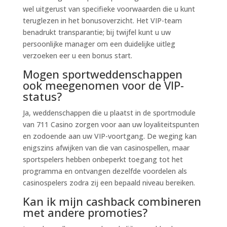
wel uitgerust van specifieke voorwaarden die u kunt
teruglezen in het bonusoverzicht. Het VIP-team
benadrukt transparantie; bij twijfel kunt u uw
persoonlijke manager om een duidelijke uitleg
verzoeken eer u een bonus start.
Mogen sportweddenschappen
ook meegenomen voor de VIP-
status?
Ja, weddenschappen die u plaatst in de sportmodule
van 711 Casino zorgen voor aan uw loyaliteitspunten
en zodoende aan uw VIP-voortgang. De weging kan
enigszins afwijken van die van casinospellen, maar
sportspelers hebben onbeperkt toegang tot het
programma en ontvangen dezelfde voordelen als
casinospelers zodra zij een bepaald niveau bereiken.
Kan ik mijn cashback combineren
met andere promoties?