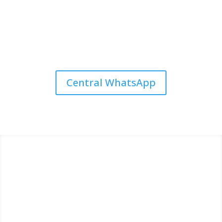
Central WhatsApp