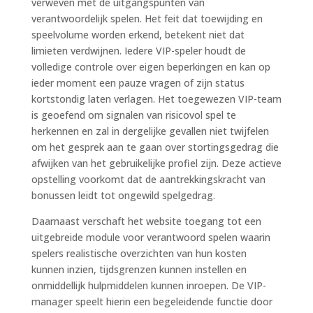
verweven met de uitgangspunten van
verantwoordelijk spelen. Het feit dat toewijding en
speelvolume worden erkend, betekent niet dat
limieten verdwijnen. Iedere VIP-speler houdt de
volledige controle over eigen beperkingen en kan op
ieder moment een pauze vragen of zijn status
kortstondig laten verlagen. Het toegewezen VIP-team
is geoefend om signalen van risicovol spel te
herkennen en zal in dergelijke gevallen niet twijfelen
om het gesprek aan te gaan over stortingsgedrag die
afwijken van het gebruikelijke profiel zijn. Deze actieve
opstelling voorkomt dat de aantrekkingskracht van
bonussen leidt tot ongewild spelgedrag.
Daarnaast verschaft het website toegang tot een
uitgebreide module voor verantwoord spelen waarin
spelers realistische overzichten van hun kosten
kunnen inzien, tijdsgrenzen kunnen instellen en
onmiddellijk hulpmiddelen kunnen inroepen. De VIP-
manager speelt hierin een begeleidende functie door